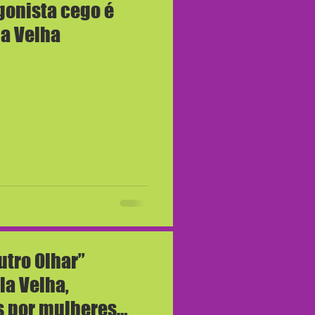
gonista cego é
la Velha
utro Olhar”
la Velha,
as por mulheres