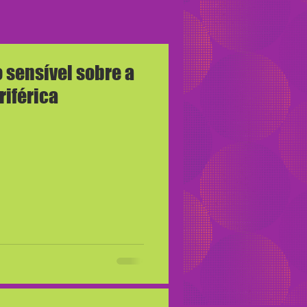
o sensível sobre a
riférica