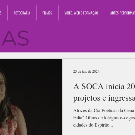
S
FOTOGRAFIA
FILMES
VIDEO, WEB E FORMAÇÃO
ARTES PERFORMA
IAS
23 de jan. de 2024
A SOCA inicia 2
projetos e ingress
Atrizes da Cia Poéticas da Ce
Falta" Obras de fotógrafos-ceg
cidades do Espírito...