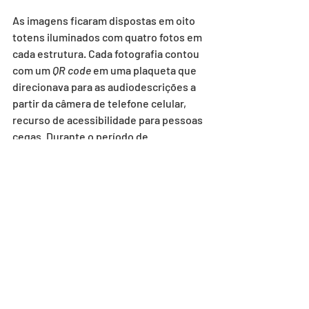
As imagens ficaram dispostas em oito 
totens iluminados com quatro fotos em 
cada estrutura. Cada fotografia contou 
com um 
QR code
 em uma plaqueta que 
direcionava para as audiodescrições a 
partir da câmera de telefone celular, 
recurso de acessibilidade para pessoas 
cegas. Durante o período de 
funcionamento da exposição, também 
esteve disponível durante a manhã o 
atendimento em Libras, a Língua 
Brasileira de Sinais, feito por 
mediadores fluentes.
Essa mesma exposição agora percorre 
outros municípios do Espírito Santo, 
desta vez localizados fora da Região 
Metropolitana, e agora chegam a 